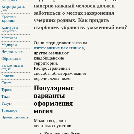
наверно каждый человек должен
Квартира, дача,
дом
заботиться о местах захоронения
Красота и
умерших родных. Как придать
здоровье
скорбному убранству ухоженный вид?
Культура и
искусство
Магазины
Одни люди делают заказ на
Медицина
изготовление памятников
,
Недвижимость
другие озеленяют
кладбищенские
Образование
территории.
Развлечения и
Распространенные
отдых
способы облагораживания
Религия
перечислены ниже.
Спорт
Популярные
Туризм
варианты
Такси
оформления
Услуги
могил
Транспорт
Промышленность
Можно выделить
несколько пунктов:
Если раньше было