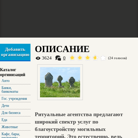
ОПИСАНИЕ
Добавить
организацию
3624
0
(24 голосов)
Каталог
оргинизаций
Авто
Банки,
банкоматы
Гос. учреждения
Дети
Для бизнеса
Ритуальные агентства предлагают
Еда
широкий спектр услуг по
Животные
благоустройству могильных
Кафе, бары,
территорий. Это естественно, ведь
рестораны