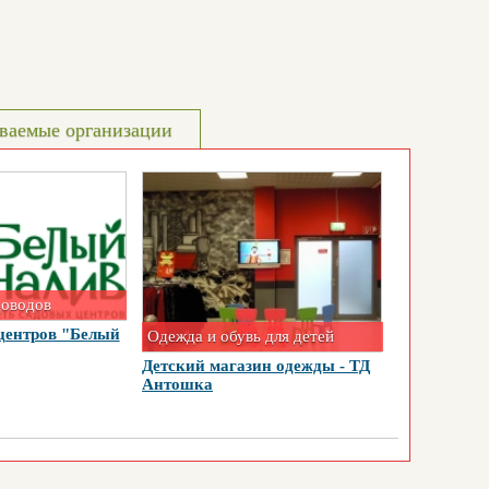
ваемые организации
доводов
центров "Белый
Одежда и обувь для детей
Детский магазин одежды - ТД
Антошка