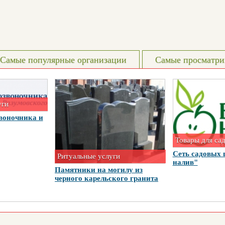
Самые популярные организации
Самые просматри
уги
воночника и
Товары для са
Сеть садовых 
Ритуальные услуги
налив"
Памятники на могилу из
черного карельского гранита