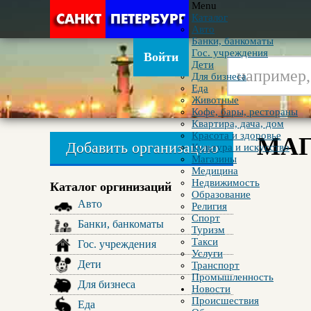
Menu
Каталог
Авто
Банки, банкоматы
Гос. учреждения
Войти
Дети
Для бизнеса
Еда
Животные
Кофе, бары, рестораны
Квартира, дача, дом
Красота и здоровье
МАГ
Добавить организацию
Культура и искусство
Магазины
Медицина
Недвижимость
Каталог оргинизаций
Образование
Авто
Религия
Спорт
Банки, банкоматы
Туризм
Такси
Гос. учреждения
Услуги
Дети
Транспорт
Промышленность
Для бизнеса
Новости
Происшествия
Еда