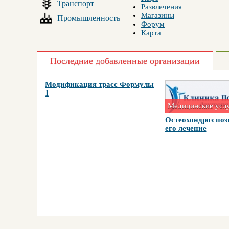
Транспорт
Развлечения
Магазины
Промышленность
Форум
Карта
Последние добавленные организации
Модификация трасс Формулы
1
Медицинские усл
Остеохондроз поз
его лечение