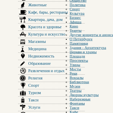
Общество
Животные
Политика
Спорт
Кафе, бары, рестораны
Культура
Бизнес
Квартира, дача, дом
Афиша
Кино
Красота и здоровье
Теарты
Культура и искусство
Другие концерты и анонс
О Петербурге
Магазины
Памятники
Здания - Архитектура
Медицина
Церкви и храмы
Недвижимость
Площади
Проспекты
Образование
Улицы
Мосты
Развлечения и отдых
Реки
Вокзалы
Религия
Библиотеки
Спорт
Музеи
Театры
Туризм
Дворцы культуры
Набережные
Такси
Фонтаны
Услуги
Такси
Кафе