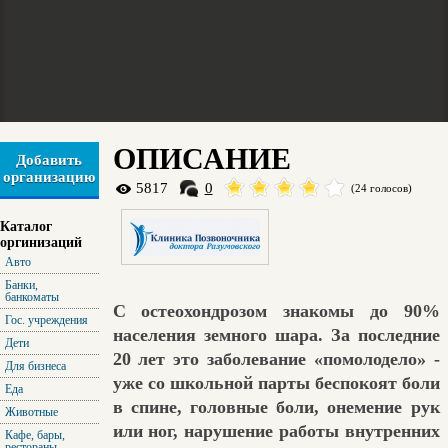
ОПИСАНИЕ
Добавить
организацию
5817
0
(24 голосов)
Каталог
оргинизаций
Авто
Банки,
банкоматы
С остеохондрозом знакомы до 90%
Гос. учреждения
населения земного шара. За последние
Дети
20 лет это заболевание «помолодело» -
Для бизнеса
уже со школьной парты беспокоят боли
Еда
в спине, головные боли, онемение рук
Животные
или ног, нарушение работы внутренних
Кафе, бары,
рестораны