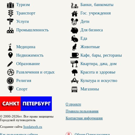
Туризм
Банки, банкоматы
Транспорт
Гос. учреждения
Услуги
Дети
Промышленность
Для бизнеса
Еда
Медицина
Животные
Недвижимость
Кафе, бары, рестораны
Образование
Квартира, дача, дом
Развлечения и отдых
Красота и здоровье
Религия
Культура и искуство
Спорт
Магазины
О проекте
Правила пользования
© 2000-2026гг. Все права защищены
Контактная информация
Городской путеводитель
Создание сайта
Sozdatweb.ru
Как пользоваться сайтом
Общие Одноклассники