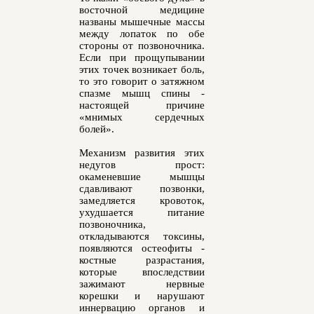
восточной медицине
названы мышечные массы
между лопаток по обе
стороны от позвоночника.
Если при прощупывании
этих точек возникает боль,
то это говорит о затяжном
спазме мышц спины -
настоящей причине
«мнимых сердечных
болей».
Механизм развития этих
недугов прост:
окаменевшие мышцы
сдавливают позвонки,
замедляется кровоток,
ухудшается питание
позвоночника,
откладываются токсины,
появляются остеофиты -
костные разрастания,
которые впоследствии
зажимают нервные
корешки и нарушают
иннервацию органов и