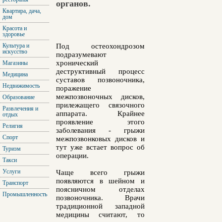
органов.
Квартира, дача,
дом
Красота и
здоровье
Под остеохондрозом
Культура и
искусство
подразумевают
хронический
Магазины
деструктивный процесс
Медицина
суставов позвоночника,
Недвижимость
поражение
межпозвоночных дисков,
Образование
прилежащего связочного
Развлечения и
аппарата. Крайнее
отдых
проявление этого
Религия
заболевания - грыжи
Спорт
межпозвонковых дисков и
тут уже встает вопрос об
Туризм
операции.
Такси
Услуги
Чаще всего грыжи
появляются в шейном и
Транспорт
поясничном отделах
Промышленность
позвоночника. Врачи
традиционной западной
медицины считают, то