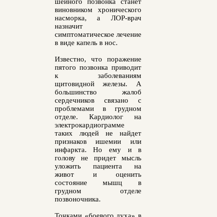
шейного позвонка станет
виновником хронического
насморка, а ЛОР-врач
назначит
симптоматическое лечение
в виде капель в нос.
Известно, что поражение
пятого позвонка приводит
к заболеваниям
щитовидной железы. А
большинство жалоб
сердечников связано с
проблемами в грудном
отделе. Кардиолог на
электрокардиограмме
таких людей не найдет
признаков ишемии или
инфаркта. Но ему и в
голову не придет мысль
уложить пациента на
живот и оценить
состояние мышц в
грудном отделе
позвоночника.
Точками «боевого духа» в