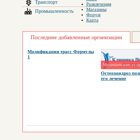
Транспорт
Развлечения
Магазины
Промышленность
Форум
Карта
Последние добавленные организации
Модификация трасс Формулы
1
Медицинские усл
Остеохондроз поз
его лечение