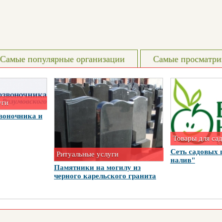
Самые популярные организации
Самые просматри
уги
воночника и
Товары для са
Сеть садовых 
Ритуальные услуги
налив"
Памятники на могилу из
черного карельского гранита