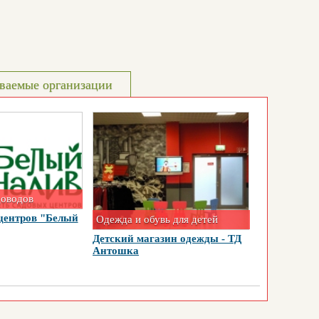
ваемые организации
доводов
центров "Белый
Одежда и обувь для детей
Детский магазин одежды - ТД
Антошка