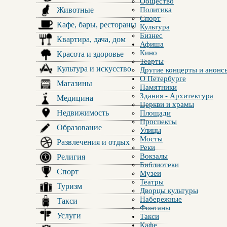
Общество
Животные
Политика
Спорт
Кафе, бары, рестораны
Культура
Бизнес
Квартира, дача, дом
Афиша
Кино
Красота и здоровье
Теарты
Культура и искусство
Другие концерты и анонс
О Петербурге
Магазины
Памятники
Здания - Архитектура
Медицина
Церкви и храмы
Недвижимость
Площади
Проспекты
Образование
Улицы
Мосты
Развлечения и отдых
Реки
Вокзалы
Религия
Библиотеки
Спорт
Музеи
Театры
Туризм
Дворцы культуры
Набережные
Такси
Фонтаны
Услуги
Такси
Кафе