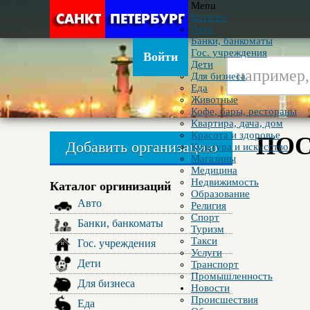
Menu
Каталог
Авто
Банки, банкоматы
Гос. учреждения
Войти
Дети
Для бизнеса
Еда
Животные
Кофе, бары, рестораны
Квартира, дача, дом
Красота и здоровье
ПОС
Добавить организацию
Культура и искусство
Магазины
Медицина
Недвижимость
Каталог оргинизаций
Образование
Авто
Религия
Спорт
Банки, банкоматы
Туризм
Такси
Гос. учреждения
Услуги
Дети
Транспорт
Промышленность
Для бизнеса
Новости
Происшествия
Еда