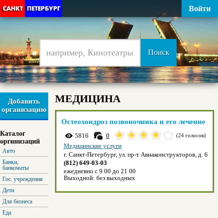
Войти
МЕДИЦИНА
Добавить
организацию
Остеохондроз позвоночника и его лечение
Каталог
5816
0
(24 голосов)
оргинизаций
Медицинские услуги
Авто
г. Санкт-Петербург, ул. пр-т Авиаконструкторов, д. 6
Банки,
(812) 649-03-03
банкоматы
ежедневно с 9 00 до 21 00
Выходной:
без выходных
Гос. учреждения
Дети
Для бизнеса
Еда