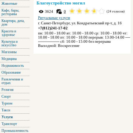
Благоустройство могил
Животные
Кафе, бары,
3624
0
(24 голосов)
рестораны
Ритуальные услуги
Квартира, дача,
г. Санкт-Петербург, ул. Кондратьевский пр-т, д. 16
дом
+7(812)241-17-02
Красота и
пн: 10.00 - 18.00 вт: 10.00 - 18.00 ср: 10.00 - 18.00 чт:
здоровье
10.00 - 18.00 пт: 10.00 - 18.00 перерыв: 13.00-14.00 ----
------------------ сб: 10.00 - 15.00 без перерыва
Культура и
искусство
Выходной:
Воскресение
Магазины
Медицина
Недвижимость
Образование
Развлечения и
отдых
Религия
Спорт
Туризм
Такси
Услуги
Транспорт
Промышленность