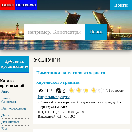
Войти
УСЛУГИ
Добавить
организацию
Памятники на могилу из черного
Каталог
карельского гранита
оргинизаций
4143
0
(11 голосов)
Авто
Ритуальные услуги
Банки,
банкоматы
г. Санкт-Петербург, ул. Кондратьевский пр-т, д. 16
+7(812)241-17-02
Гос. учреждения
ПН, ВТ, ПТ, СБ с 10:00 до 20:00
Дети
Выходной:
СР, ЧТ, ВС
Для бизнеса
Еда