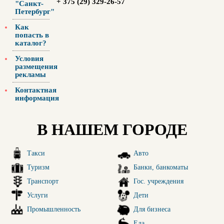
+ 375 (29) 329-26-57
"Санкт-
Петербург"
Как
попасть в
каталог?
Условия
размещения
рекламы
Контактная
информация
В НАШЕМ ГОРОДЕ
Такси
Авто
Туризм
Банки, банкоматы
Транспорт
Гос. учреждения
Услуги
Дети
Промышленность
Для бизнеса
Еда