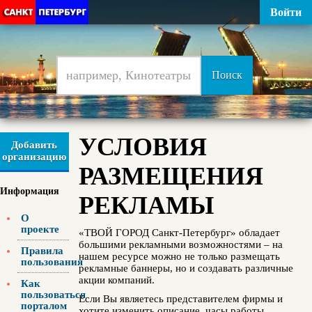
Войти
УСЛОВИЯ
Добавить
организацию
РАЗМЕЩЕНИЯ
Информация
РЕКЛАМЫ
О
проекте
«ТВОЙ ГОРОД Санкт-Петербург» обладает
большими рекламными возможностями – на
Правила
нашем ресурсе можно не только размещать
пользования
рекламные баннеры, но и создавать различные
акции компаний.
Как
пользоваться
Если Вы являетесь представителем фирмы и
порталом
хотите изменить описание, часы работы,