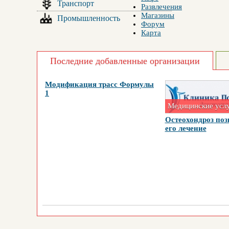
Транспорт
Развлечения
Магазины
Промышленность
Форум
Карта
Последние добавленные организации
Модификация трасс Формулы
1
Медицинские усл
Остеохондроз поз
его лечение