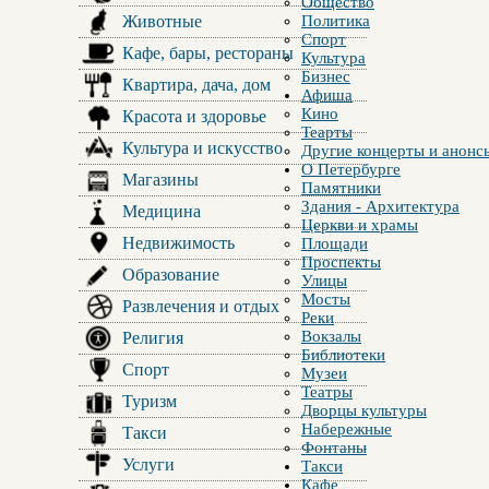
Общество
Животные
Политика
Спорт
Кафе, бары, рестораны
Культура
Бизнес
Квартира, дача, дом
Афиша
Кино
Красота и здоровье
Теарты
Культура и искусство
Другие концерты и анонс
О Петербурге
Магазины
Памятники
Здания - Архитектура
Медицина
Церкви и храмы
Недвижимость
Площади
Проспекты
Образование
Улицы
Мосты
Развлечения и отдых
Реки
Вокзалы
Религия
Библиотеки
Спорт
Музеи
Театры
Туризм
Дворцы культуры
Набережные
Такси
Фонтаны
Услуги
Такси
Кафе