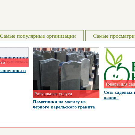
Самые популярные организации
Самые просматри
уги
воночника и
Товары для са
Сеть садовых 
Ритуальные услуги
налив"
Памятники на могилу из
черного карельского гранита