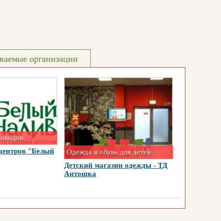
ваемые организации
доводов
центров "Белый
Одежда и обувь для детей
Детский магазин одежды - ТД
Антошка