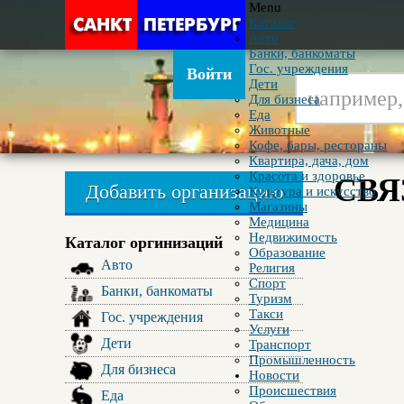
Menu
Каталог
Авто
Банки, банкоматы
Гос. учреждения
Войти
Дети
Для бизнеса
Еда
Животные
Кофе, бары, рестораны
Квартира, дача, дом
Красота и здоровье
СВЯ
Добавить организацию
Культура и искусство
Магазины
Медицина
Недвижимость
Каталог оргинизаций
Образование
Авто
Религия
Спорт
Банки, банкоматы
Туризм
Такси
Гос. учреждения
Услуги
Дети
Транспорт
Промышленность
Для бизнеса
Новости
Происшествия
Еда