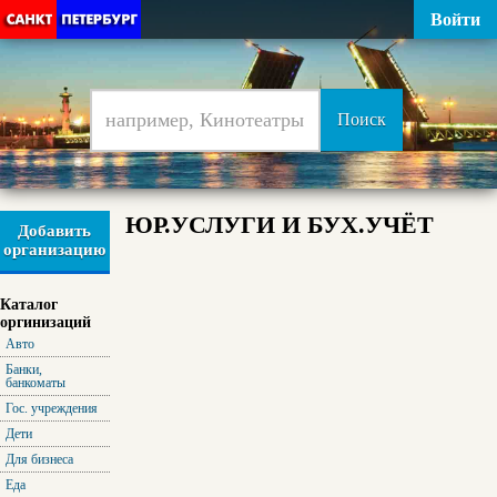
Войти
ЮР.УСЛУГИ И БУХ.УЧЁТ
Добавить
организацию
Каталог
оргинизаций
Авто
Банки,
банкоматы
Гос. учреждения
Дети
Для бизнеса
Еда