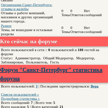
связано
Организации Санкт-Петербурга:
отзывы и жалобы
0
0
Нет
Отзывы о работе компаний,
Темы
Ответов
сообщений
магазинов и других организаций
нашего города.
Разное
0
0
Нет
Темы, не вошедшие в остальные
Темы
Ответов
сообщений
разделы
Кто сейчас на форуме
Всего пользователей в сети ::
0
пользователей и
180
гостей на
форуме
Статус:
Администратор
,
Общий Модератор
,
Модератор
,
Заблокирован
,
Пользователь
,
Гость
Форум "Санкт-Петербург" статистика
форума
Всего пользователей:
3
|
Последним зарегистрировался:
Вера
Список пользователей »
Подробная статистика »
Всего сообщений:
7
|
Всего тем:
5
Всего разделов:
5
|
Всего категорий:
21