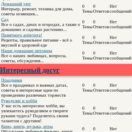
Домашний уют
0
0
Нет
Интерьер, ремонт, техника для дома,
Темы
Ответов
сообщений
советы хозяюшек...
Сад
0
0
Нет
Все о садах, дачах и огородах, а также о
Темы
Ответов
сообщений
домашних и садовых растениях...
Приятного аппетита!
0
0
Нет
Рецепты, правильное питание - всё о
Темы
Ответов
сообщений
вкусной и здоровой еде
Наши домашние питомцы
0
0
Нет
Все о наших любимцах, вопросы,
Темы
Ответов
сообщений
советы, обсуждения...
Интересный досуг
Праздники
Все о праздниках и важных датах,
0
0
Нет
советы и интересные идеи по
Темы
Ответов
сообщений
проведению различных торжеств
Рукоделие и хобби
У вас есть интересное хобби, вы
0
0
Нет
увлекаетесь рукоделием и творите
Темы
Ответов
сообщений
руками чудеса? Поделитесь своим
талантом с другими!
Кино, книги, музыка, игры
0
0
Нет
Обсуждаем любимые фильмы, книги,