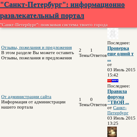
"Санкт-Петербург": информационно
развлекательный портал
"Санкт-Петербург": поисковая система твоего города
Последнее:
Отзывы, пожелания и предложения
Проверка
2
1
В этом разделе Вы можете оставить
еще одной т
Темы
Ответов
Отзывы, пожелания и предложения
...
от
03 Июль 2015
15:42
Последнее:
Правила
От администрации сайта
форума
1
0
Информация от администрации
"ТВОЙ ...
Темы
Ответов
нашего портала
от
Санкт-
Петербург
03 Июль 2015
13:25