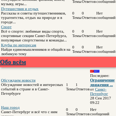
Темы
Ответов
сообщений
музыку, игры...
Путешествия и отдых
Рассказы и советы путешественников,
0
0
Нет
турагентства, отдых на природе и в
Темы
Ответов
сообщений
городе...
Спорт
Всё о спорте: любимые виды спорта,
0
0
Нет
спортивные секции Санкт-Петербурга,
Темы
Ответов
сообщений
популярные спортстмены и команды...
Клубы по интересам
0
0
Нет
Найди единомышленников и общайся на
Темы
Ответов
сообщений
любимую тему
Обо всём
Последнее:
Ограничение
Обсуждаем новости
Обсуждение новостей и интересных
1
1
движения ...
событий в стране и в Санкт-
Темы
Ответов
от
Санкт-
Петербурге
Петербург
28 Сен 2017
09:22
Наш город
0
0
Нет
Санкт-Петербург и всё что с ним
Темы
Ответов
сообщений