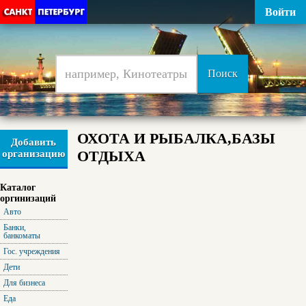
Войти
ОХОТА И РЫБАЛКА,БАЗЫ
Добавить
ОТДЫХА
организацию
Каталог
оргинизаций
Авто
Банки,
банкоматы
Гос. учреждения
Дети
Для бизнеса
Еда