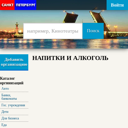
Войти
НАПИТКИ И АЛКОГОЛЬ
Добавить
организацию
Каталог
оргинизаций
Авто
Банки,
банкоматы
Гос. учреждения
Дети
Для бизнеса
Еда