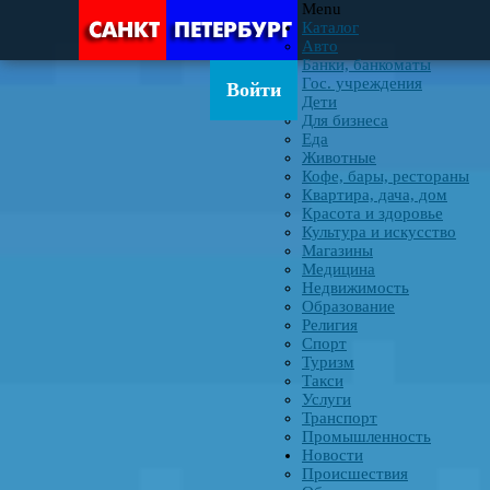
Menu
Каталог
Авто
Банки, банкоматы
Гос. учреждения
Войти
Дети
Для бизнеса
Еда
Животные
Кофе, бары, рестораны
Квартира, дача, дом
Красота и здоровье
Культура и искусство
Магазины
Медицина
Недвижимость
Образование
Религия
Спорт
Туризм
Такси
Услуги
Транспорт
Промышленность
Новости
Происшествия