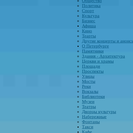
Общество
Политика
Спорт
Культура
Бизнес
Афиша
Кино
Теарты
Другие концерты и анонс
О Петербурге
Памятники
Здания - Архитектура
Церкви и храмы
Площади
Проспекты
Улицы
Мосты
Реки
Вокзалы
Библиотеки
Музеи
Театры
Дворцы культуры
Набережные
Фонтаны
Такси
Кафе