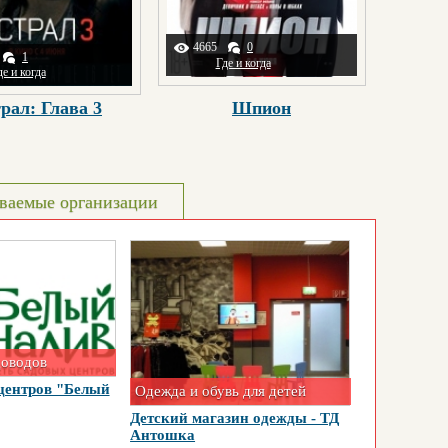
4665
0
1
Где и когда
де и когда
рал: Глава 3
Шпион
ваемые организации
доводов
центров "Белый
Одежда и обувь для детей
Детский магазин одежды - ТД
Антошка