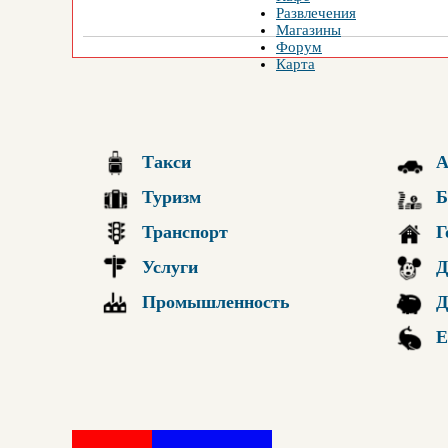
Развлечения
Магазины
Форум
Карта
Такси
А
Туризм
Б
Транспорт
Г
Услуги
Д
Промышленность
Д
Е