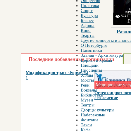
Общество
Политика
Спорт
Культура
5741
Бизнес
Гд
Афиша
Кино
Разло
Теарты
Другие концерты и анонс
О Петербурге
Памятники
Здания - Архитектура
Последние добавленные организации
Церкви и храмы
Площади
Проспекты
Модификация трасс Формулы
Улицы
1
Мосты
Медицинские усл
Реки
Вокзалы
Остеохондроз поз
Библиотеки
его лечение
Музеи
Театры
Дворцы культуры
Набережные
Фонтаны
Такси
Кафе