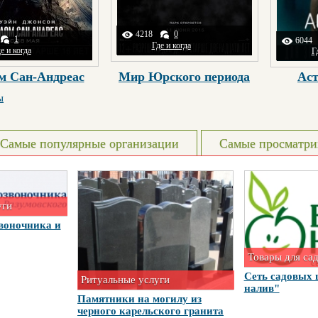
4218
0
1
6044
Где и когда
е и когда
Г
м Сан-Андреас
Мир Юрского периода
Аст
ы
Самые популярные организации
Самые просматри
уги
воночника и
Товары для са
Сеть садовых 
Ритуальные услуги
налив"
Памятники на могилу из
черного карельского гранита