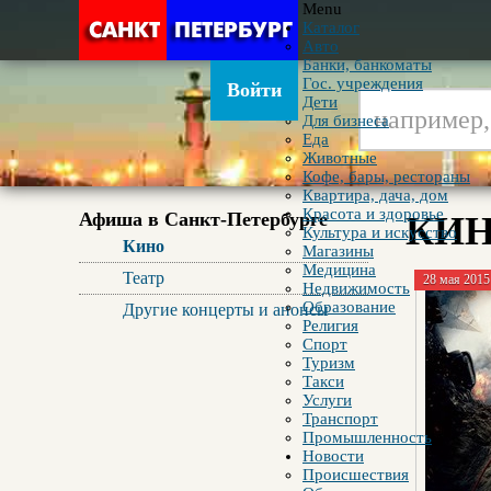
Menu
Каталог
Авто
Банки, банкоматы
Гос. учреждения
Войти
Дети
Для бизнеса
Еда
Животные
Кофе, бары, рестораны
Квартира, дача, дом
Красота и здоровье
Афиша в Санкт-Петербурге
КИ
Культура и искусство
Кино
Магазины
Медицина
Театр
28 мая 2015
Недвижимость
Образование
Другие концерты и анонсы
Религия
Спорт
Туризм
Такси
Услуги
Транспорт
Промышленность
Новости
Происшествия