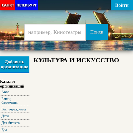
Войти
КУЛЬТУРА И ИСКУССТВО
Добавить
организацию
Каталог
оргинизаций
Авто
Банки,
банкоматы
Гос. учреждения
Дети
Для бизнеса
Еда