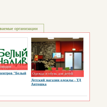
ваемые организации
доводов
центров "Белый
Одежда и обувь для детей
Детский магазин одежды - ТД
Антошка