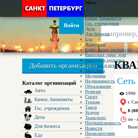
Menu
Каталог
Авто
Банки, банкоматы
Гос. учреждения
Войти
Дети
Для бизнеса
Еда
Животные
Кофе, бары, рестораны
Квартира, дача, дом
Красота и здоровье
КВА
Добавить организацию
Культура и искусство
Магазины
Медицина
Сеть
Недвижимость
Каталог оргинизаций
Образование
Авто
Религия
1990
Спорт
Банки, банкоматы
Туризм
г. С
Такси
Гос. учреждения
8 (8
Услуги
Дети
Транспорт
пн -
Промышленность
Для бизнеса
Выхо
Новости
Происшествия
Еда