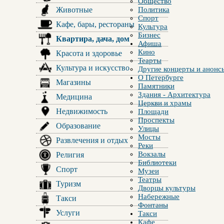
Общество
Животные
Политика
Спорт
Кафе, бары, рестораны
Культура
Бизнес
Квартира, дача, дом
Афиша
Кино
Красота и здоровье
Теарты
Культура и искусство
Другие концерты и анонс
О Петербурге
Магазины
Памятники
Здания - Архитектура
Медицина
Церкви и храмы
Недвижимость
Площади
Проспекты
Образование
Улицы
Мосты
Развлечения и отдых
Реки
Вокзалы
Религия
Библиотеки
Спорт
Музеи
Театры
Туризм
Дворцы культуры
Набережные
Такси
Фонтаны
Услуги
Такси
Кафе