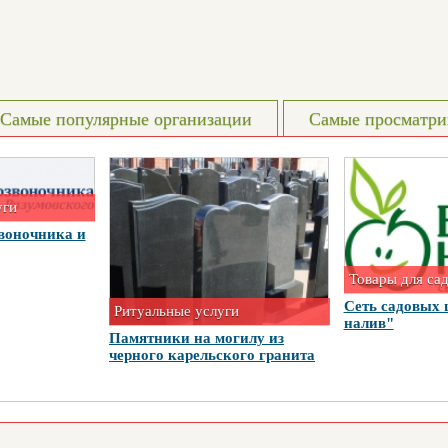
Самые популярные организации
Самые просматри
уги
воночника и
Товары для са
Сеть садовых 
Ритуальные услуги
налив"
Памятники на могилу из
черного карельского гранита