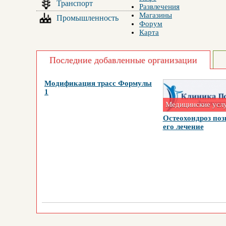
Транспорт
Развлечения
Магазины
Промышленность
Форум
Карта
Последние добавленные организации
Модификация трасс Формулы
1
Медицинские усл
Остеохондроз поз
его лечение