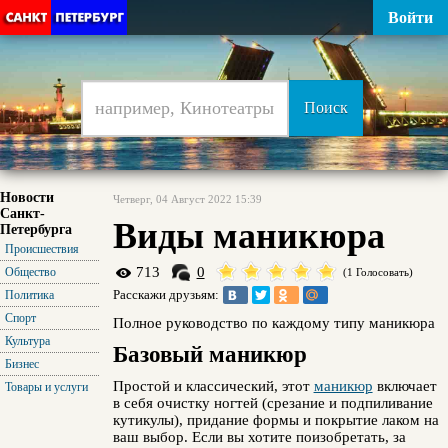
Войти
Новости
Четверг, 04 Август 2022 15:39
Санкт-
Виды маникюра
Петербурга
Происшествия
713
0
Общество
(1 Голосовать)
Расскажи друзьям:
Политика
Спорт
Полное руководство по каждому типу маникюра
Культура
Базовый маникюр
Бизнес
Простой и классический, этот
маникюр
включает
Товары и услуги
в себя очистку ногтей (срезание и подпиливание
кутикулы), придание формы и покрытие лаком на
ваш выбор. Если вы хотите поизобретать, за