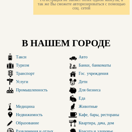
так же Вы сможете авторизироваться с помощью
соц. сетей
В НАШЕМ ГОРОДЕ
Такси
Авто
Туризм
Банки, банкоматы
Транспорт
Гос. учреждения
Услуги
Дети
Промышленность
Для бизнеса
Еда
Медицина
Животные
Недвижимость
Кафе, бары, рестораны
Образование
Квартира, дача, дом
Развлечения и отдых
Красота и здоровье