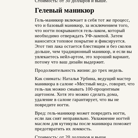
Стоимость: от 30 долларов и выше.
Гелевый маникюр
Гель-маникюр включает в себя тот же процесс,
что и базовый маникюр, за исключением того,
что ногти покрываются гель-лаком, который
необходимо отверждать УФ-лампой. Затем
наносится топовое покрытие и фиксируется.
Этот тип лака остается блестящим и без сколов
дольше, чем традиционный маникюр, и если вы
увлекаетесь нейл-артом, это хороший вариант,
потому что ваш дизайн выдержит.
Продолжительность жизни: до трех недель.
Как снимать: Наталья Урбина, ведущий мастер
маникюра в салоне «Местный мед», говорит, что
гель-лак можно смывать 100-процентным
ацетоном. Хотя это можно сделать дома,
удаление в салоне гарантирует, что вы не
повредите ногти.
Вред: гель-маникюр может повредить ногти,
если лак снят неправильно. Увлажнение ногтей
маслом для кутикулы после маникюра поможет
предотвратить их ломкость.
Стоимость: от 20 долларов и выше.