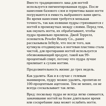
Вместо традиционного лака для ногтей
используется пигментированная пудра. После
нанесения базового слоя и герметика ваши ногти
погружаются в емкость выбранного вами цвета.
Во время нанесения требуется меньшая
точность, так как излишки пудры стряхиваются с
ногтей в промежутках между слоями. Перед тем,
как окунать ногти, их обрабатывают, чтобы
пудра правильно прилипла. Джой Террелл,
основатель Powder Beauty Co., ранее
рассказывала InStyle, что после того, как
кутикула отодвинулась и ногтевая пластина стала
чистой, для протирания ногтей используется
обезвоживающий продукт, такой как 99-
процентный спирт, потому что пудра лучше
прилипает к сухим ногтям.
Продолжительность жизни: до трех недель.
Как удалить: Как и в случае с гелевым
маникюром, пудру можно удалить, пропитав ее
100-процентным ацетоном. Тем не менее, он не
всегда соскальзывает так легко.
Вред: поскольку пудра не всегда легко снимается,
замачивание ногтей на более длительное время
или соскребание лака может ослабить ногти.