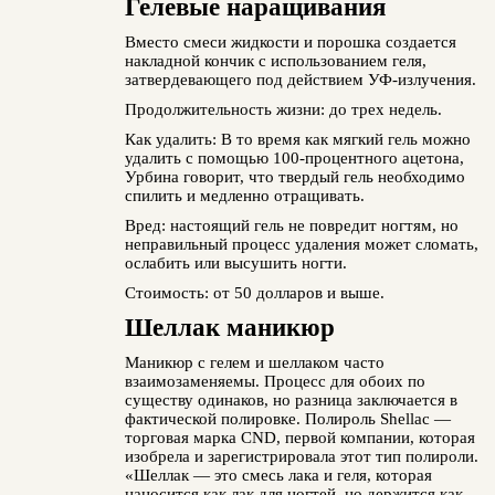
Гелевые наращивания
Вместо смеси жидкости и порошка создается
накладной кончик с использованием геля,
затвердевающего под действием УФ-излучения.
Продолжительность жизни: до трех недель.
Как удалить: В то время как мягкий гель можно
удалить с помощью 100-процентного ацетона,
Урбина говорит, что твердый гель необходимо
спилить и медленно отращивать.
Вред: настоящий гель не повредит ногтям, но
неправильный процесс удаления может сломать,
ослабить или высушить ногти.
Стоимость: от 50 долларов и выше.
Шеллак маникюр
Маникюр с гелем и шеллаком часто
взаимозаменяемы. Процесс для обоих по
существу одинаков, но разница заключается в
фактической полировке. Полироль Shellac —
торговая марка CND, первой компании, которая
изобрела и зарегистрировала этот тип полироли.
«Шеллак — это смесь лака и геля, которая
наносится как лак для ногтей, но держится как