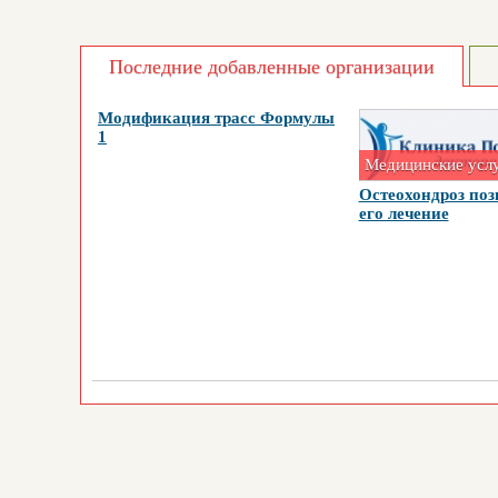
Последние добавленные организации
Модификация трасс Формулы
1
Медицинские усл
Остеохондроз поз
его лечение