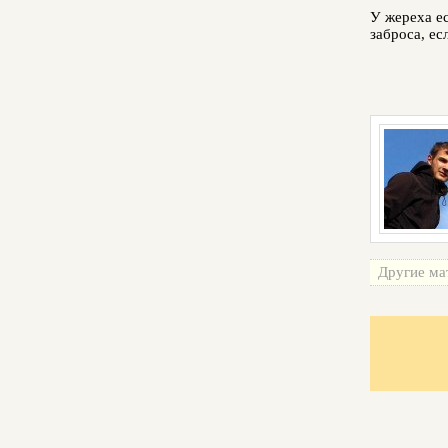
У жереха е
заброса, ес
Другие ма