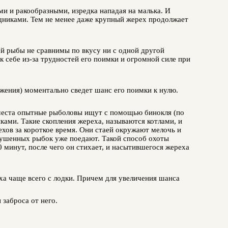
 и ракообразными, изредка нападая на малька. И
ищниками. Тем не менее даже крупный жерех продолжает
ой рыбы не сравнимы по вкусу ни с одной другой
к себе из-за трудностей его поимки и огромной силе при
ижения) моментально сведет шанс его поимки к нулю.
е места опытные рыболовы ищут с помощью бинокля (по
ами. Такие скопления жереха, называются котлами, и
хов за короткое время. Они стаей окружают мелочь и
глушенных рыбок уже поедают. Такой способ охоты
 минут, после чего он стихает, и насытившегося жереха
ха чаще всего с лодки. Причем для увеличения шанса
 заброса от него.