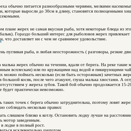
еха обычно питается разнообразными червями, мелкими насекомыми
би, которые выросли до 30см в длину, становятся полноценными х
асекомыми.
м плане жерех не самая вкусная рыба, хотя некоторые блюда из эт
балык). Гораздо больший интерес для рыболовов жерех привлекает 
, что доставляет ни с чем не сравнимое удовольствие.
ы
нь пугливая рыба, и любая неосторожность ( разговоры, резкие дв
а малька жерех обычно на течении, вдали от берега. На реке таки
нным всплескам) или по кружащими над водой и пикирующими чайк
их можно поймать несколько (если быть осторожным) зачетных жере
в большой косяк, после чего атакуют, глуша малька хвостами. А о
отсутствием у жереха зубов. Такой бой обычно продолжается 15-20
е будет практически невозможно.
 таких точек с берега обычно затруднительна, поэтому ловят жере
но соблюдать несколько правил:
ть слишком близко к котлу. Остановить лодку лучше на расстоянии
ть мотор заведенным.
 в лодке в полный рост.
ваться исключительно шепотом.