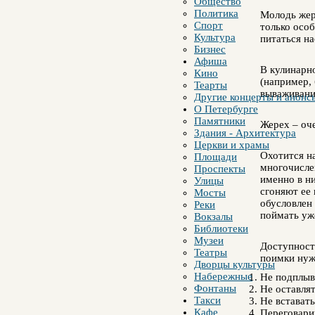
Общество
Политика
Молодь жер
Спорт
только осо
Культура
питаться н
Бизнес
Афиша
В кулинарно
Кино
(например, 
Теарты
вываживании
Другие концерты и анонс
О Петербурге
Памятники
Жерех – оче
Здания - Архитектура
Церкви и храмы
Охотится н
Площади
многочисле
Проспекты
именно в н
Улицы
сгоняют ее 
Мосты
обусловлен 
Реки
поймать уж
Вокзалы
Библиотеки
Музеи
Доступность
Театры
поимки нуж
Дворцы культуры
Набережные
Не подплыва
Фонтаны
Не оставля
Такси
Не вставать
Кафе
Переговари