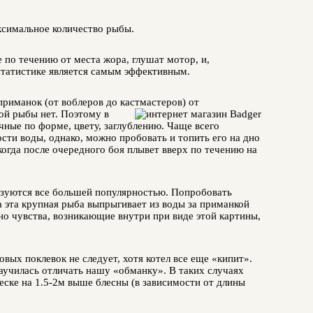
аксимальное количество рыбы.
по течению от места жора, глушат мотор, и,
статистике является самым эффективным.
приманок (от воблеров до кастмастеров) от
ой рыбы нет. Поэтому в
ные по форме, цвету, заглублению. Чаще всего
сти воды, однако, можно пробовать и топить его на дно
 когда после очередного боя плывет вверх по течению на
ьзуются все большей популярностью. Попробовать
а эта крупная рыба выпрыгивает из воды за приманкой
 но чувства, возникающие внутри при виде этой картины,
овых поклевок не следует, хотя котел все еще «кипит».
научилась отличать нашу «обманку». В таких случаях
еске на 1.5-2м выше блесны (в зависимости от длины