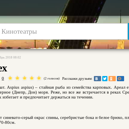
ябрь 2018 08:02
ех
0
Расскажи друзьям:
(2 голосов)
лат. Aspius aspius) – стайная рыба из семейства карповых. Ареал
Черное (Днепр, Дон) моря. Реже, но все же встречается в реках С
 избегает и предпочитает держаться на течении.
 синевато-серый окрас спины, серебристые бока и белое брюхо, пла
70-80см.