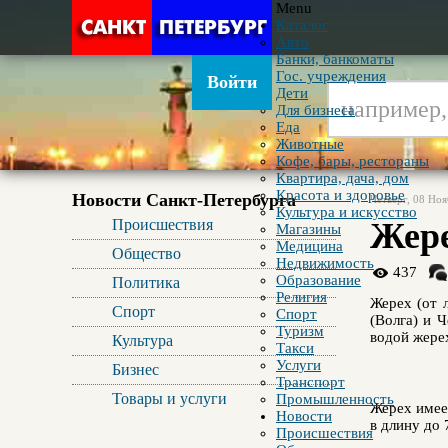
Menu
Каталог
Авто
Банки, банкоматы
Гос. учреждения
Войти
Дети
Для бизнеса
Еда
Животные
Кофе, бары, рестораны
Квартира, дача, дом
Красота и здоровье
Новости Санкт-Петербурга
Четверг, 08 Но
Культура и искусство
Происшествия
Жер
Магазины
Медицина
Общество
Недвижимость
437
Образование
Политика
Религия
Жерех (от 
Спорт
Спорт
(Волга) и 
Туризм
водой жерех
Культура
Такси
Услуги
Бизнес
Транспорт
Товары и услуги
Промышленность
Жерех имеет
Новости
в длину до 
Происшествия