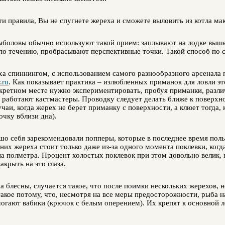
ти правила, Вы не спугнете жереха и сможете выловить из котла м
боловы обычно используют такой прием: заплывают на лодке выше 
 по течению, пробрасывают перспективные точки. Такой способ по 
ха спиннингом, с использованием самого разнообразного арсенала 
.ru
.
Как показывает практика – излюбленных приманок для ловли эт
кретном месте нужно экспериментировать, пробуя приманки, различ
 работают кастмастеры. Проводку следует делать ближе к поверхно
чаи, когда жерех не берет приманку с поверхности, а клюет тогда,
чку вблизи дна).
шо себя зарекомендовали попперы, которые в последнее время пол
них жереха стоит только даже из-за одного момента поклевки, когд
на полметра. Процент холостых поклевок при этом довольно велик,
акрыть на это глаза.
а блесны, случается такое, что после поимки нескольких жерехов, н
такое потому, что, несмотря на все меры предосторожности, рыба 
огают вабики (крючок с белым оперением). Их крепят к основной л