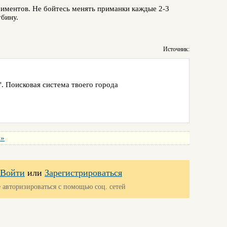
риментов. Не бойтесь менять приманки каждые 2-3
убину.
Источник:
. Поисковая система твоего города
 »
Войти
или
Зарегистрироваться
 авторизироваться с помощью соц. сетей