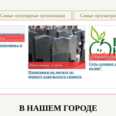
Самые популярные организации
Самые просматри
уги
воночника и
Товары для са
Сеть садовых 
Ритуальные услуги
налив"
Памятники на могилу из
черного карельского гранита
В НАШЕМ ГОРОДЕ