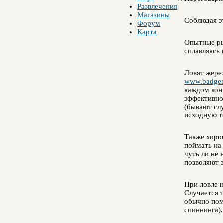
Развлечения
Магазины
Соблюдая э
Форум
Карта
Опытные ры
сплавляясь
Ловят жере
www.badger
каждом кон
эффективно
(бывают слу
исходную то
Также хоро
поймать на 
чуть ли не 
позволяют з
При ловле н
Случается 
обычно пом
спиннинга).