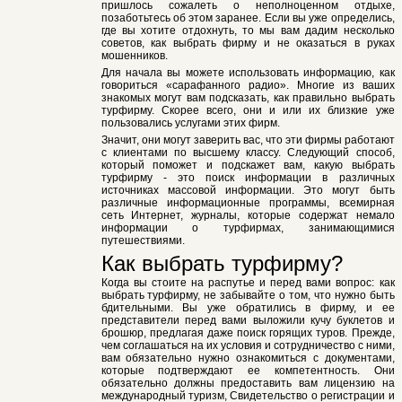
пришлось сожалеть о неполноценном отдыхе,
позаботьтесь об этом заранее. Если вы уже определись,
где вы хотите отдохнуть, то мы вам дадим несколько
советов, как выбрать фирму и не оказаться в руках
мошенников.
Для начала вы можете использовать информацию, как
говориться «сарафанного радио». Многие из ваших
знакомых могут вам подсказать, как правильно выбрать
турфирму. Скорее всего, они и или их близкие уже
пользовались услугами этих фирм.
Значит, они могут заверить вас, что эти фирмы работают
с клиентами по высшему классу. Следующий способ,
который поможет и подскажет вам, какую выбрать
турфирму - это поиск информации в различных
источниках массовой информации. Это могут быть
различные информационные программы, всемирная
сеть Интернет, журналы, которые содержат немало
информации о турфирмах, занимающимися
путешествиями.
Как выбрать турфирму?
Когда вы стоите на распутье и перед вами вопрос: как
выбрать турфирму, не забывайте о том, что нужно быть
бдительными. Вы уже обратились в фирму, и ее
представители перед вами выложили кучу буклетов и
брошюр, предлагая даже поиск горящих туров. Прежде,
чем соглашаться на их условия и сотрудничество с ними,
вам обязательно нужно ознакомиться с документами,
которые подтверждают ее компетентность. Они
обязательно должны предоставить вам лицензию на
международный туризм, Свидетельство о регистрации и