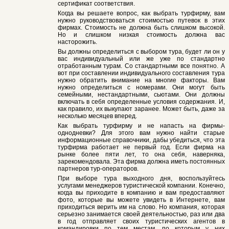
сертификат соответствия.
Когда вы решаете вопрос, как выбрать турфирму, вам
нужно руководствоваться стоимостью путевок в этих
фирмах. Стоимость не должна быть слишком высокой.
Но и слишком низкая стоимость должна вас
насторожить.
Вы должны определиться с выбором тура, будет ли он у
вас индивидуальный или же уже по стандартно
отработанным турам. Со стандартными все понятно. А
вот при составлении индивидуального составления тура
нужно обратить внимание на многие факторы. Вам
нужно определиться с номерами. Они могут быть
семейными, нестандартными, сьютами. Они должны
включать в себя определенные условия содержания. И,
как правило, их выкупают заранее. Может быть, даже за
несколько месяцев вперед.
Как выбрать турфирму и не напасть на фирмы-
однодневки? Для этого вам нужно найти старые
информационные справочники, дабы убедиться, что эта
турфирма работает не первый год. Если фирма на
рынке более пяти лет, то она себя, наверняка,
зарекомендовала. Эта фирма должна иметь постоянных
партнеров тур-операторов.
При выборе тура выходного дня, воспользуйтесь
услугами менеджеров туристической компании. Конечно,
когда вы приходите в компанию и вам предоставляют
фото, которые вы можете увидеть в Интернете, вам
приходиться верить им на слово. Но компания, которая
серьезно занимается своей деятельностью, раз или два
в год отправляет своих туристических агентов в
командировки по тем местам, по которым у них