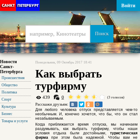
Войти
Новости
Понедельник, 09 Октябрь 2017 18:41
Санкт-
Как выбрать
Петербурга
Происшествия
турфирму
Общество
Политика
439
0
(3 голосов)
Спорт
Расскажи друзьям:
Культура
Для любого человека отпуск представляется чем-то
Бизнес
необычным. И, конечно хочется, что бы, что он стал
незабываемым.
Товары и услуги
Когда приближается время отпуска, мы начинаем
раздумывать, как выбрать турфирму, чтобы наши
условия отдыха были достойными,
туристическая
фирма
при этом была надежной. Чтобы вам не