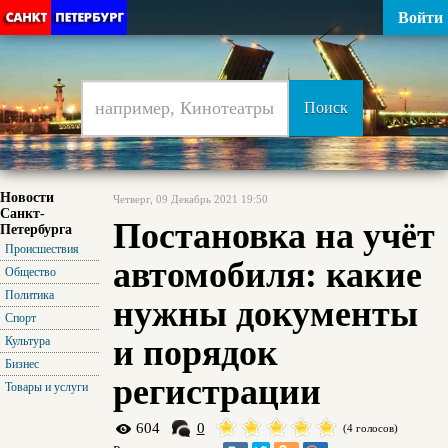
Войти
Новости
Четверг, 09 Декабрь 2021 19:50
Санкт-
Постановка на учёт
Петербурга
Происшествия
автомобиля: какие
Общество
Политика
нужны документы
Спорт
и порядок
Культура
Бизнес
регистрации
Товары и услуги
604
0
(4 голосов)