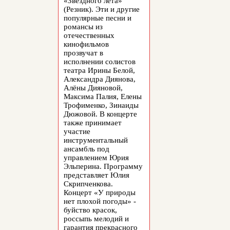
«Звёздного лета»
(Резник). Эти и другие
популярные песни и
романсы из
отечественных
кинофильмов
прозвучат в
исполнении солистов
театра Ирины Белой,
Александра Диянова,
Алёны Дияновой,
Максима Палия, Елены
Трофименко, Зинаиды
Дюжовой. В концерте
также принимает
участие
инструментальный
ансамбль под
управлением Юрия
Эльперина. Программу
представляет Юлия
Скрипченкова.
Концерт «У природы
нет плохой погоды» -
буйство красок,
россыпь мелодий и
гарантия прекрасного