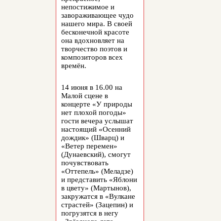
непостижимое и
завораживающее чудо
нашего мира. В своей
бесконечной красоте
она вдохновляет на
творчество поэтов и
композиторов всех
времён.
14 июня в 16.00 на
Малой сцене в
концерте «У природы
нет плохой погоды»
гости вечера услышат
настоящий «Осенний
дождик» (Шварц) и
«Ветер перемен»
(Дунаевский), смогут
почувствовать
«Оттепель» (Меладзе)
и представить «Яблони
в цвету» (Мартынов),
закружатся в «Вулкане
страстей» (Зацепин) и
погрузятся в негу