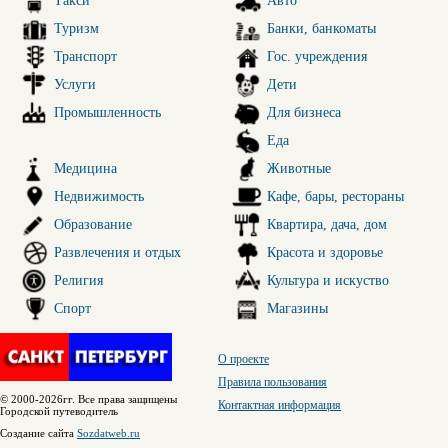
Такси
Авто
Туризм
Банки, банкоматы
Транспорт
Гос. учреждения
Услуги
Дети
Промышленность
Для бизнеса
Еда
Медицина
Животные
Недвижимость
Кафе, бары, рестораны
Образование
Квартира, дача, дом
Развлечения и отдых
Красота и здоровье
Религия
Культура и искуство
Спорт
Магазины
О проекте
Правила пользования
© 2000-2026гг. Все права защищены
Контактная информация
Городской путеводитель
Создание сайта
Sozdatweb.ru