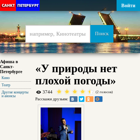
Войти
Афиша в
«У природы нет
Санкт-
Петербурге
плохой погоды»
Кино
Театр
3744
Другие концерты
(2 голосов)
и анонсы
Расскажи друзьям: