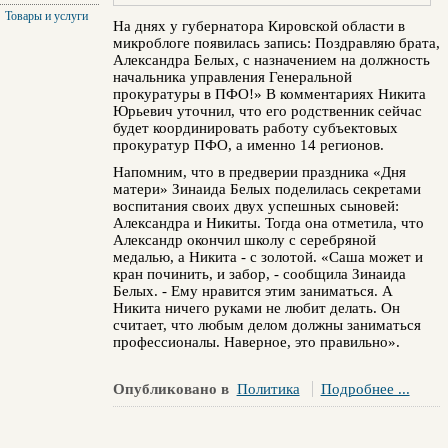
Товары и услуги
На днях у губернатора Кировской области в
микроблоге появилась запись: Поздравляю брата,
Александра Белых, с назначением на должность
начальника управления Генеральной
прокуратуры в ПФО!» В комментариях Никита
Юрьевич уточнил, что его родственник сейчас
будет координировать работу субъектовых
прокуратур ПФО, а именно 14 регионов.
Напомним, что в предверии праздника «Дня
матери» Зинаида Белых поделилась секретами
воспитания своих двух успешных сыновей:
Александра и Никиты. Тогда она отметила, что
Александр окончил школу с серебряной
медалью, а Никита - с золотой. «Саша может и
кран починить, и забор, - сообщила Зинаида
Белых. - Ему нравится этим заниматься. А
Никита ничего руками не любит делать. Он
считает, что любым делом должны заниматься
профессионалы. Наверное, это правильно».
Опубликовано в
Политика
Подробнее ...