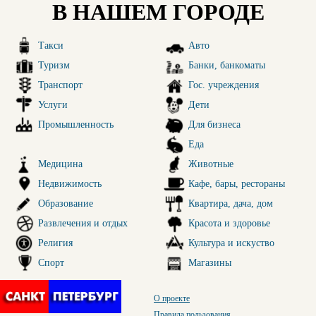
В НАШЕМ ГОРОДЕ
Такси
Авто
Туризм
Банки, банкоматы
Транспорт
Гос. учреждения
Услуги
Дети
Промышленность
Для бизнеса
Еда
Медицина
Животные
Недвижимость
Кафе, бары, рестораны
Образование
Квартира, дача, дом
Развлечения и отдых
Красота и здоровье
Религия
Культура и искуство
Спорт
Магазины
О проекте
Правила пользования