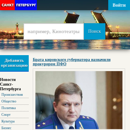
Войти
Брата кировского губернатора назначили
Добавить
прокурором ПФО
организацию
Новости
Санкт-
Петербурга
Происшествия
Общество
Политика
Спорт
Культура
Бизнес