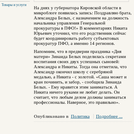
Товары и услуги
На днях у губернатора Кировской области в
микроблоге появилась запись: Поздравляю брата,
Александра Белых, с назначением на должность
начальника управления Генеральной
прокуратуры в ПФО!» В комментариях Никита
Юрьевич уточнил, что его родственник сейчас
будет координировать работу субъектовых
прокуратур ПФО, а именно 14 регионов.
Напомним, что в предверии праздника «Дня
матери» Зинаида Белых поделилась секретами
воспитания своих двух успешных сыновей:
Александра и Никиты. Тогда она отметила, что
Александр окончил школу с серебряной
медалью, а Никита - с золотой. «Саша может и
кран починить, и забор, - сообщила Зинаида
Белых. - Ему нравится этим заниматься. А
Никита ничего руками не любит делать. Он
считает, что любым делом должны заниматься
профессионалы. Наверное, это правильно».
Опубликовано в
Политика
Подробнее ...