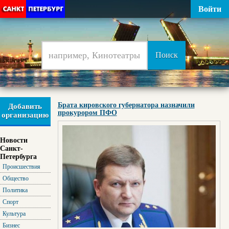
Войти
Брата кировского губернатора назначили
Добавить
прокурором ПФО
организацию
Новости
Санкт-
Петербурга
Происшествия
Общество
Политика
Спорт
Культура
Бизнес