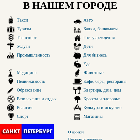
В НАШЕМ ГОРОДЕ
Такси
Авто
Туризм
Банки, банкоматы
Транспорт
Гос. учреждения
Услуги
Дети
Промышленность
Для бизнеса
Еда
Медицина
Животные
Недвижимость
Кафе, бары, рестораны
Образование
Квартира, дача, дом
Развлечения и отдых
Красота и здоровье
Религия
Культура и искуство
Спорт
Магазины
О проекте
Правила пользования