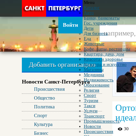
Menu
Каталог
Авто
Банки, банкоматы
Гос. учреждения
Войти
Дети
Для бизнеса
Еда
Животные
Кофе, бары, рестораны
Квартира, дача, дом
Красота и здоровье
Добавить организацию
Культура и искусство
Магазины
Медицина
Недвижимость
Новости Санкт-Петербурга
Образование
Происшествия
Религия
Спорт
Общество
Туризм
Орто
Такси
Политика
Услуги
идеа
Спорт
Транспорт
Промышленность
Культура
Новости
30
Происшествия
Бизнес