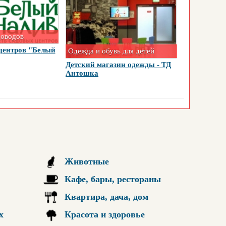
доводов
центров "Белый
Одежда и обувь для детей
Детский магазин одежды - ТД
Антошка
Животные
Кафе, бары, рестораны
Квартира, дача, дом
х
Красота и здоровье