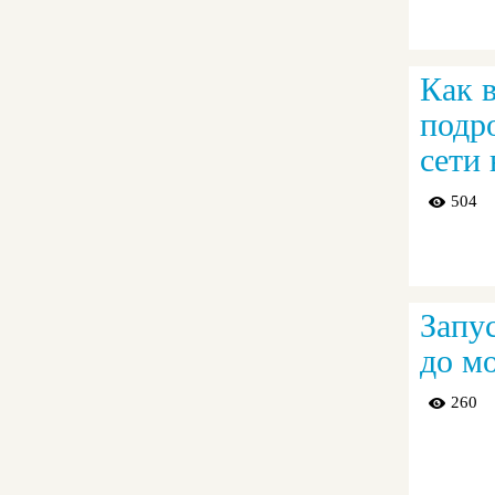
Как 
подр
сети
504
Запу
до м
260