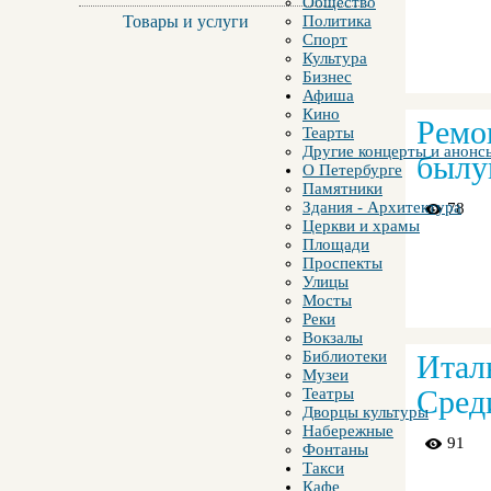
Общество
Товары и услуги
Политика
Спорт
Культура
Бизнес
Афиша
Кино
Ремо
Теарты
Другие концерты и анонс
былу
О Петербурге
Памятники
Здания - Архитектура
78
Церкви и храмы
Площади
Проспекты
Улицы
Мосты
Реки
Вокзалы
Библиотеки
Итал
Музеи
Сред
Театры
Дворцы культуры
Набережные
91
Фонтаны
Такси
Кафе