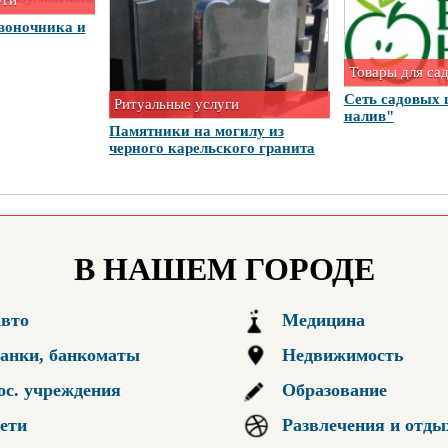
уги
воночника и
Товары для са
Сеть садовых 
Ритуальные услуги
налив"
Памятники на могилу из
черного карельского гранита
В НАШЕМ ГОРОДЕ
вто
Медицина
анки, банкоматы
Недвижимость
ос. учреждения
Образование
ети
Развлечения и отды