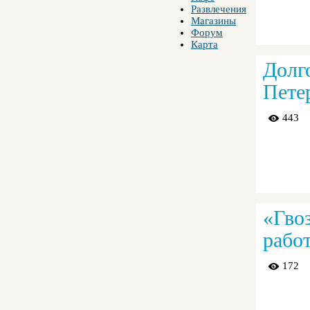
Развлечения
Магазины
Форум
Карта
Долг
Петер
443
«Гво
работ
172