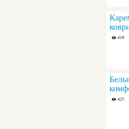
Каре
ковр
418
Белые
комф
425