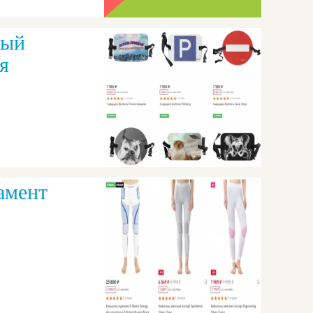
ный
я
дамент