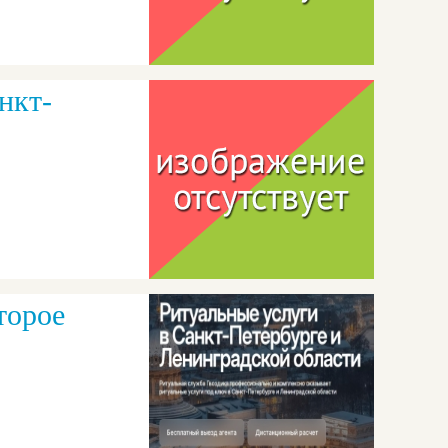
нкт-
торое