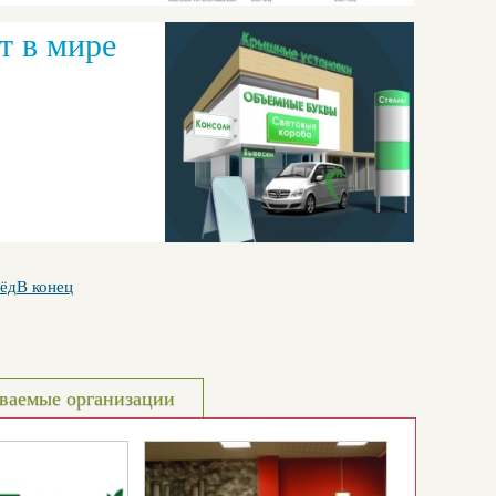
т в мире
ёд
В конец
ваемые организации