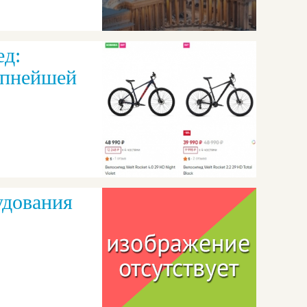
ед:
упнейшей
удования