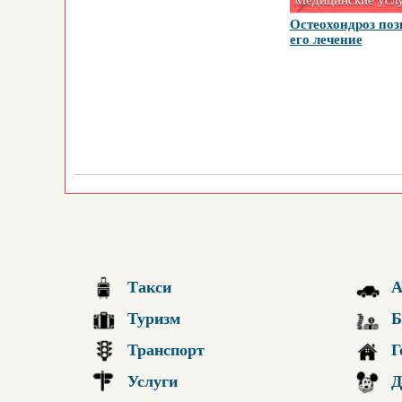
Медицинские усл
Остеохондроз поз
его лечение
Такси
А
Туризм
Б
Транспорт
Г
Услуги
Д