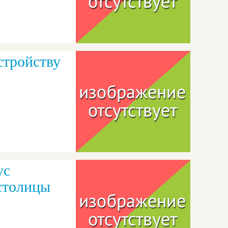
стройству
ус
столицы