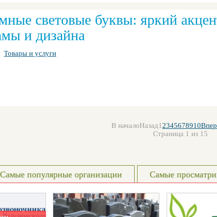
мные световые буквы: яркий акцен
амы и дизайна
Товары и услуги
В начало
Назад
1
2
3
4
5
6
7
8
9
10
Впер
Страница 1 из 15
Самые популярные организации
Самые просматри