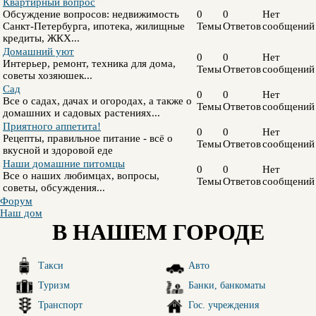
Квартирный вопрос
Обсуждение вопросов: недвижимость
0
0
Нет
Санкт-Петербурга, ипотека, жилищные
Темы
Ответов
сообщений
кредиты, ЖКХ...
Домашний уют
0
0
Нет
Интерьер, ремонт, техника для дома,
Темы
Ответов
сообщений
советы хозяюшек...
Сад
0
0
Нет
Все о садах, дачах и огородах, а также о
Темы
Ответов
сообщений
домашних и садовых растениях...
Приятного аппетита!
0
0
Нет
Рецепты, правильное питание - всё о
Темы
Ответов
сообщений
вкусной и здоровой еде
Наши домашние питомцы
0
0
Нет
Все о наших любимцах, вопросы,
Темы
Ответов
сообщений
советы, обсуждения...
Форум
Наш дом
В НАШЕМ ГОРОДЕ
Такси
Авто
Туризм
Банки, банкоматы
Транспорт
Гос. учреждения