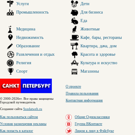
Услуги
Дети
Промышленность
Для бизнеса
Еда
Медицина
Животные
Недвижимость
Кафе, бары, рестораны
Образование
Квартира, дача, дом
Развлечения и отдых
Красота и здоровье
Религия
Культура и искуство
Спорт
Магазины
О проекте
Правила пользования
© 2000-2026гг. Все права защищены
Контактная информация
Городской путеводитель
Создание сайта
Sozdatweb.ru
Как пользоваться сайтом
Общие Одноклассники
Условия размещения рекламы
Группа ВКонтакте
Как попасть в каталог
Лицом к лицу в Фэйсбуке