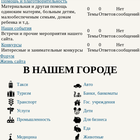
Помощь и благотворительность
Материальная и другая помощь
0
0
Нет
одиноким матерям, больным детям,
Темы
Ответов
сообщений
малообеспеченым семьям, домам
ребенка и т.д.
Наши события
0
0
Нет
Встречи и прочие мероприятия нашего
Темы
Ответов
сообщений
сайта.
Конкурсы
0
0
Нет
Интересные и занимательные конкурсы
Темы
Ответов
сообщений
Форум
Жизнь сайта
В НАШЕМ ГОРОДЕ
Такси
Авто
Туризм
Банки, банкоматы
Транспорт
Гос. учреждения
Услуги
Дети
Промышленность
Для бизнеса
Еда
Медицина
Животные